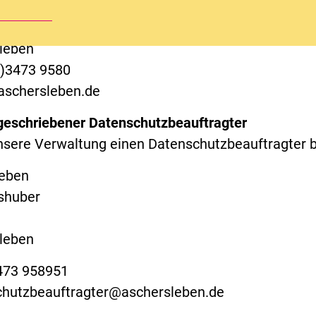
rmeister
leben
0)3473 9580
aschersleben.de
geschriebener Datenschutzbeauftragter
nsere Verwaltung einen Datenschutzbeauftragter be
leben
shuber
leben
3473 958951
schutzbeauftragter@aschersleben.de