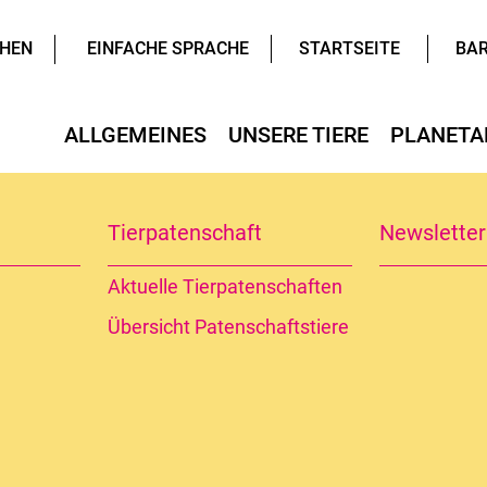
HEN
EINFACHE SPRACHE
STARTSEITE
BAR
ALLGEMEINES
UNSERE TIERE
PLANETA
en
Zooplan
Anfahrt & Lageplan
Tierpatenschaft
Veranstal
Planetenw
Newsletter
Aktuelle Tierpatenschaften
Zooschule
Geschichte
chutzerklärung
Übersicht Patenschaftstiere
Tiergarten 1
Tierpark/Zo
e Stelle
im Sinne der Datenschutzgrund-Verordnung
Zoo-Chronik
leben