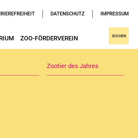
RIEREFREIHEIT
DATENSCHUTZ
IMPRESSUM
SUCHEN
RIUM
ZOO-FÖRDERVEREIN
tungen
eg
Angebote
Sternfreunde Aschersleben
Zootier des Jahres
 des Zoos
Turmruine
933 - 1958
o seit 1973
 ist die Stadtverwaltung Aschersleben.